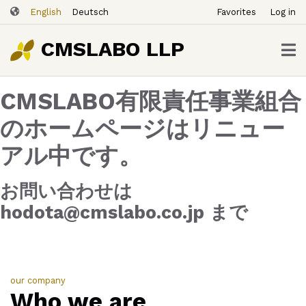
ユ
Skip
English
Deutsch
Favorites
Log in
ー
to
ザ
main
CMSLABO LLP
content
ー
ア
CMSLABO有限責任事業組合
カ
ウ
のホームページはリニュー
ン
アル中です。
ト
メ
ニ
お問い合わせは
ュ
hodota@cmslabo.co.jp まで
ー
our company
Who we are