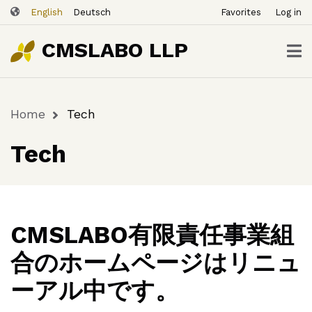
ユ
Skip
English
Deutsch
Favorites
Log in
ー
to
ザ
main
CMSLABO LLP
content
ー
ア
カ
Home
Tech
ウ
Breadcrumb
ン
Tech
ト
メ
ニ
ュ
ー
CMSLABO有限責任事業組
合のホームページはリニュ
ーアル中です。