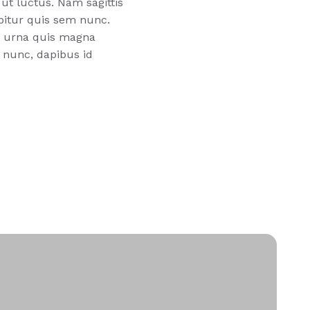
ut luctus. Nam sagittis
abitur quis sem nunc.
t urna quis magna
t nunc, dapibus id