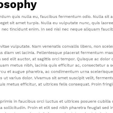
losophy
erdum quis nulla eu, faucibus fermentum odio. Nulla sit a
et sit amet turpis. Nulla eu vulputate nunc, quis laoreet
nec tincidunt enim. In sed nisi nec neque aliquam faucib
vitae vulputate. Nam venenatis convallis libero, non scele
s diam vel lacinia. Pellentesque placerat fermentum mas
 sed elit auctor, at sagittis orci tempor. Quisque ac dolo
uam metus nibh, lacinia quis efficitur ac, consectetur a 
cu et augue pharetra, ac condimentum urna scelerisque. U
s ut varius dolor. Vivamus sit amet suscipit velit, fermentu
is metus efficitur, at ultrices felis consequat. Proin fring
rimis in faucibus orci luctus et ultrices posuere cubilia
la sollicitudin. Proin et elit sed nibh pharetra feugiat sed 