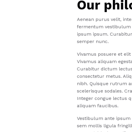
Our phi
Aenean purus velit, int
fermentum vestibulum eg
ipsum ipsum. Curabitur 
semper nunc.
Vivamus posuere et elit 
Vivamus aliquam egesta
Curabitur dictum lectus
consectetur metus. Aliq
nibh. Quisque rutrum ar
scelerisque sodales. Cra
Integer congue lectus qu
aliquam faucibus.
Vestibulum ante ipsum p
sem mollis ligula fringil