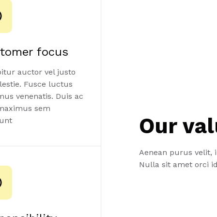
tomer focus
itur auctor vel justo
lestie. Fusce luctus
us venenatis. Duis ac
 maximus sem
Our va
dunt
Aenean purus velit,
Nulla sit amet orci 