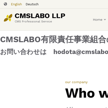
Skip
English
Deutsch
to
CMSLABO LLP
main
Home
content
CMS Professional Service
CMSLABO有限責任事業
お問い合わせは hodota@cmslabo.
our company
Who w