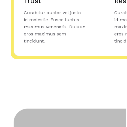
Trust
Res
Curabitur auctor vel justo
Curab
id molestie. Fusce luctus
id mo
maximus venenatis. Duis ac
maxim
eros maximus sem
eros
tincidunt.
tincid