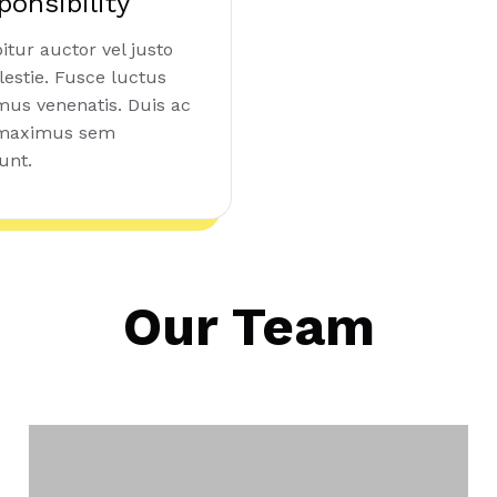
ponsibility
itur auctor vel justo
lestie. Fusce luctus
us venenatis. Duis ac
 maximus sem
unt.
Our Team