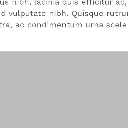
s nibh, lacinia quis efficitur ac
id vulputate nibh. Quisque rutr
tra, ac condimentum urna scele