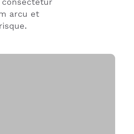
, consectetur
um arcu et
risque.