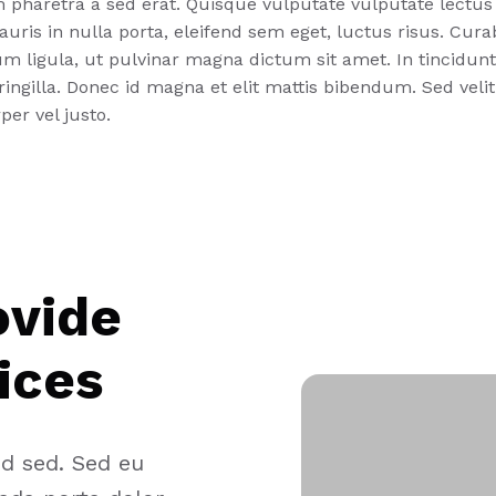
m pharetra a sed erat. Quisque vulputate vulputate lectus 
auris in nulla porta, eleifend sem eget, luctus risus. Cur
 ligula, ut pulvinar magna dictum sit amet. In tincidun
fringilla. Donec id magna et elit mattis bibendum. Sed veli
per vel justo.
ovide
ices
od sed. Sed eu