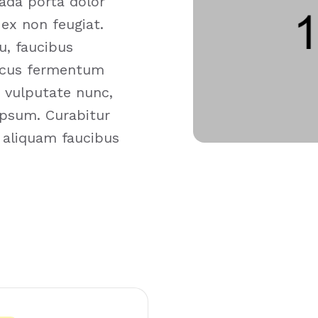
uada porta dolor
 ex non feugiat.
u, faucibus
lacus fermentum
u vulputate nunc,
ipsum. Curabitur
e aliquam faucibus