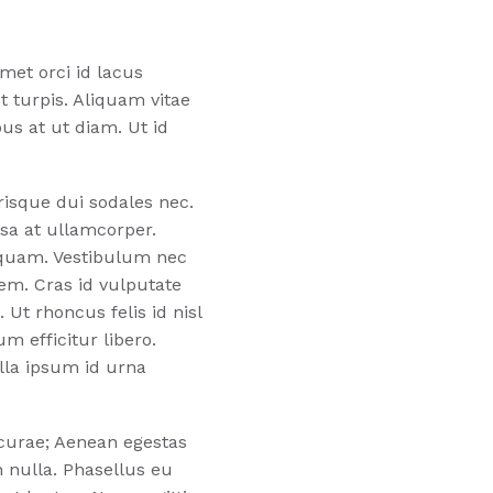
met orci id lacus
 turpis. Aliquam vitae
us at ut diam. Ut id
risque dui sodales nec.
sa at ullamcorper.
r quam. Vestibulum nec
sem. Cras id vulputate
t rhoncus felis id nisl
m efficitur libero.
illa ipsum id urna
 curae; Aenean egestas
in nulla. Phasellus eu