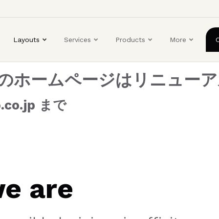
ユ
ー
ザ
Layouts
Services
Products
More
ー
ア
カ
組合のホームページはリニュー
ウ
ン
co.jp まで
ト
メ
ニ
ュ
ー
e are